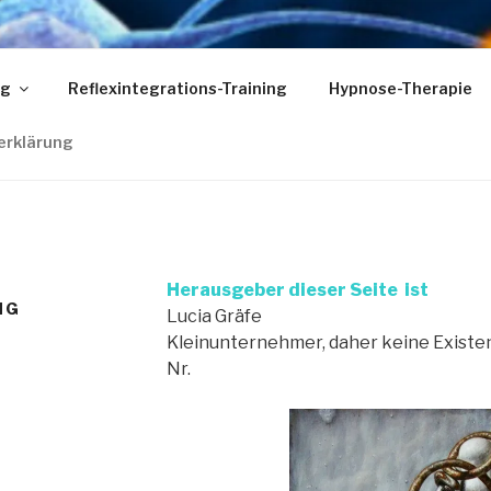
ÄFE
ng
Reflexintegrations-Training
Hypnose-Therapie
ND I FAMILIE
erklärung
Herausgeber dieser Seite ist
NG
Lucia Gräfe
Kleinunternehmer, daher keine Existe
Nr.