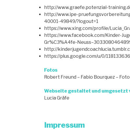
http://www.graefe.potenzial-training.
http://www.ipe-pruefungsvorbereitung.
40001-49849/?logout=1
https://www.xing.com/profile/Lucia_Gr
https://www.facebook.com/Kinder-Jug
Gr%C3%A4fe-Neuss–303308046489
http://kinderjugendcoachlucia.tumblr.
https://plus.google.com/u/0/118133
Fotos
Robert Freund – Fabio Bourquez – Fotol
Webseite gestaltet und umgesetzt 
Lucia Gräfe
Impressum