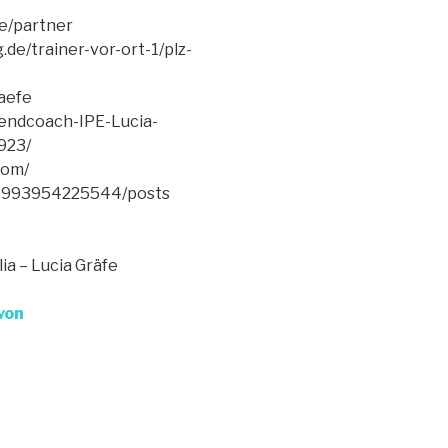
de/partner
de/trainer-vor-ort-1/plz-
aefe
endcoach-IPE-Lucia-
923/
com/
636993954225544/posts
ia – Lucia Gräfe
von