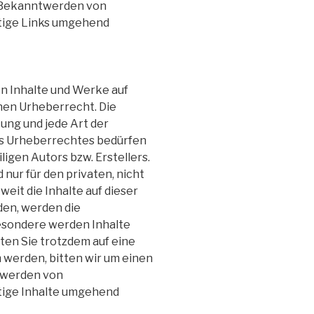
i Bekanntwerden von
tige Links umgehend
en Inhalte und Werke auf
hen Urheberrecht. Die
tung und jede Art der
s Urheberrechtes bedürfen
ligen Autors bzw. Erstellers.
 nur für den privaten, nicht
eit die Inhalte auf dieser
den, werden die
esondere werden Inhalte
lten Sie trotzdem auf eine
werden, bitten wir um einen
twerden von
tige Inhalte umgehend