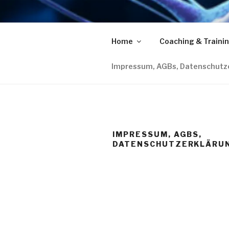
Zum
Inhalt
LUCIA GR
springen
Home
Coaching & Traini
COACHING I TRAINING I JUGE
Impressum, AGBs, Datenschutz
IMPRESSUM, AGBS,
DATENSCHUTZERKLÄRU