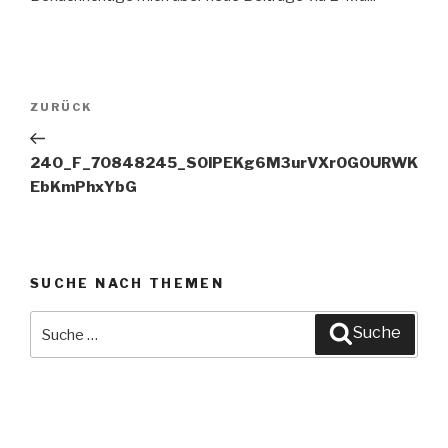
Beitragsnavigation
ZURÜCK
Vorheriger
Beitrag
240_F_70848245_S0lPEKg6M3urVXrOGOURWK
EbKmPhxYbG
SUCHE NACH THEMEN
Suche
Suche
nach: