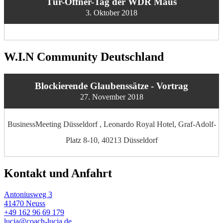
Tür-Öffner-Tag der WDR Maus
3. Oktober 2018
W.I.N Community Deutschland
Blockierende Glaubenssätze - Vortrag
27. November 2018
BusinessMeeting Düsseldorf , Leonardo Royal Hotel, Graf-Adolf-
Platz 8-10, 40213 Düsseldorf
Kontakt und Anfahrt
Antoniusweg 3
41470 Neuss
+49 162 96 69 179
lucia@coach-lucia.de