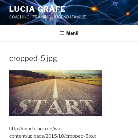
Zum
LUCIA GRÄFE
Inhalt
COACHING I TRAINING I JUGEND I FAMILIE
springen
Menü
cropped-5.jpg
http://coach-lucia.de/wp-
content/uploads/2015/10/cropped-5.jpg