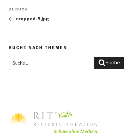
Beitragsnavigation
ZURÜCK
Vorheriger
Beitrag
cropped-5.jpg
SUCHE NACH THEMEN
Suche
Suche
nach: