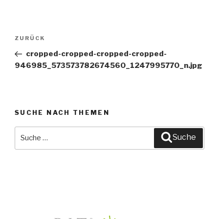
Beitragsnavigation
ZURÜCK
Vorheriger
Beitrag
cropped-cropped-cropped-cropped-
946985_573573782674560_1247995770_n.jpg
SUCHE NACH THEMEN
Suche
Suche
nach: