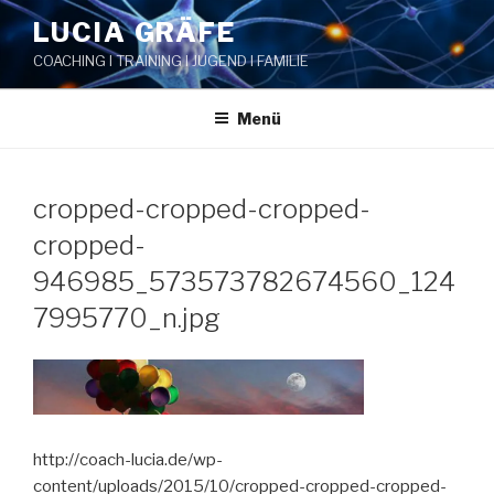
Zum
LUCIA GRÄFE
Inhalt
COACHING I TRAINING I JUGEND I FAMILIE
springen
Menü
cropped-cropped-cropped-
cropped-
946985_573573782674560_124
7995770_n.jpg
http://coach-lucia.de/wp-
content/uploads/2015/10/cropped-cropped-cropped-