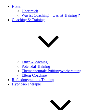
Home
Über mich
Was ist Coaching – was ist Training ?
Coaching & Training
Einzel-Coaching
Potenzial-Training
Themenneutrale Prüfungsvorbereitung
Eltern-Coaching
Reflexintegrations-Training
Hypnose-Therapie